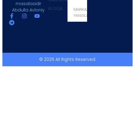
masalasidir
ALOQA
Abdulla Avloniy
MARKAZ
YANGILIKLARI
© 2026 All Rights Reserved.