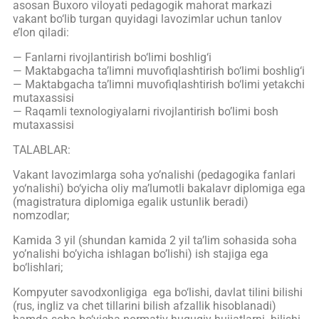
asosan Buxoro viloyati pedagogik mahorat markazi
vakant bo‘lib turgan quyidagi lavozimlar uchun tanlov
e’lon qilаdi:
— Fanlarni rivojlantirish bo‘limi boshlig‘i
— Maktabgacha ta’limni muvofiqlashtirish bo‘limi boshlig‘i
— Maktabgacha ta’limni muvofiqlashtirish bo‘limi yetakchi
mutaxassisi
— Raqamli texnologiyalarni rivojlantirish bo’limi bosh
mutaxassisi
TALABLAR:
Vakant lavozimlarga soha yo’nalishi (pedagogika fanlari
yo‘nalishi) bo‘yicha oliy maʼlumotli bakalavr diplomiga ega
(magistratura diplomiga egalik ustunlik beradi)
nomzodlar;
Kamida 3 yil (shundan kamida 2 yil ta’lim sohasida soha
yo’nalishi bo’yicha ishlagan bo’lishi) ish stajiga ega
bo‘lishlari;
Kompyuter savodxonligiga ega bo‘lishi, davlat tilini bilishi
(rus, ingliz va chet tillarini bilish afzallik hisoblanadi)