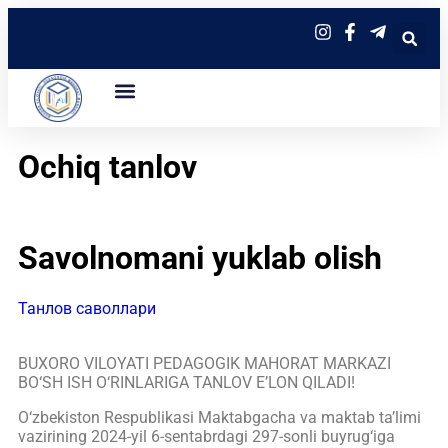
Ochiq tanlov
Savolnomani yuklab olish
Танлов саволлари
BUXORO VILOYATI PEDAGOGIK MAHORAT MARKAZI
BO‘SH ISH O‘RINLARIGA TANLOV E’LON QILADI!
O‘zbekiston Respublikasi Maktabgacha va maktab taʼlimi
vazirining 2024-yil 6-sentabrdagi 297-sonli buyrug‘iga