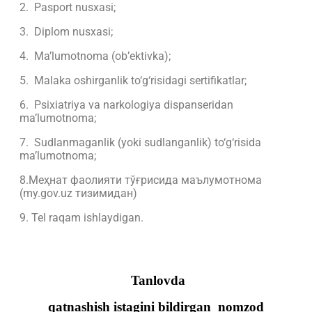
2. Pasport nusxasi;
3. Diplom nusxasi;
4. Ma’lumotnoma (ob’ektivka);
5. Malaka oshirganlik to‘g‘risidagi sertifikatlar;
6. Psixiatriya va narkologiya dispanseridan
ma’lumotnoma;
7. Sudlanmaganlik (yoki sudlanganlik) to‘g‘risida
ma’lumotnoma;
8.Меҳнат фаолияти тўғрисида маълумотнома
(my.gov.uz тизимидан)
9. Tel raqam ishlaydigan.
Tanlovda
qatnashish istagini bildirgan nomzod