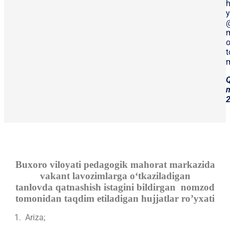
h
y
m
o
t
m
Buxoro viloyati pedagogik mahorat markazida
vakant lavozimlarga oʻtkaziladigan
tanlovda qatnashish istagini bildirgan nomzod
tomonidan taqdim etiladigan hujjatlar ro’yxati
1. Ariza;