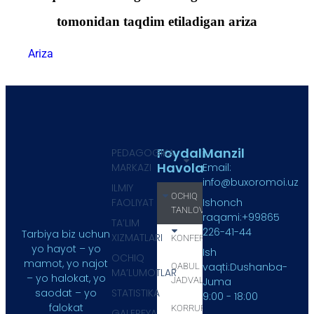
tomonidan taqdim etiladigan ariza
Ariza
Foydali
Manzil
PEDAGOGIKA
Havola
MARKAZI
Email:
info@buxoromoi.uz
ILMIY
OCHIQ
FAOLIYAT
Ishonch
TANLOV
raqami:+99865
TA’LIM
226-41-44
Tarbiya biz uchun
XIZMATLARI
KONFERENSIYA
yo hayot – yo
Ish
OCHIQ
mamot, yo najot
vaqti:Dushanba-
QABUL
MA’LUMOTLAR
– yo halokat, yo
JADVALI
Juma
STATISTIKA
saodat – yo
9:00 - 18:00
falokat
KORRUPSIYA
GALEREYA