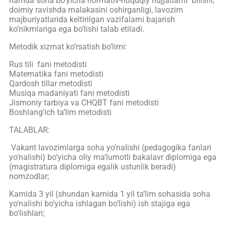
hamda soha bo‘yicha normativ-huquqiy hujjatlarni bilishi,
doimiy ravishda malakasini oshirganligi, lavozim
majburiyatlarida keltirilgan vazifalarni bajarish
ko’nikmlariga ega bo’lishi talab etiladi.
Metodik xizmat ko’rsatish bo’limi:
Rus tili fani metodisti
Matematika fani metodisti
Qardosh tillar metodisti
Musiqa madaniyati fani metodisti
Jismoniy tarbiya va CHQBT fani metodisti
Boshlang’ich ta’lim metodisti
TALABLAR:
Vakant lavozimlarga soha yo’nalishi (pedagogika fanlari
yo‘nalishi) bo‘yicha oliy maʼlumotli bakalavr diplomiga ega
(magistratura diplomiga egalik ustunlik beradi)
nomzodlar;
Kamida 3 yil (shundan kamida 1 yil ta’lim sohasida soha
yo’nalishi bo’yicha ishlagan bo’lishi) ish stajiga ega
bo‘lishlari;