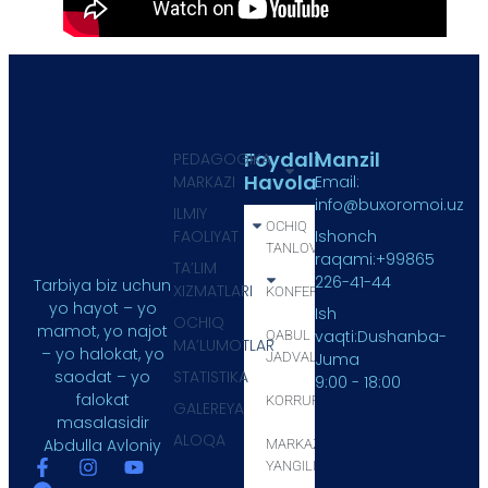
Foydali
Manzil
PEDAGOGIKA
Havola
MARKAZI
Email:
info@buxoromoi.uz
ILMIY
OCHIQ
FAOLIYAT
Ishonch
TANLOV
raqami:+99865
TA’LIM
226-41-44
Tarbiya biz uchun
XIZMATLARI
KONFERENSIYA
yo hayot – yo
Ish
OCHIQ
mamot, yo najot
vaqti:Dushanba-
QABUL
MA’LUMOTLAR
– yo halokat, yo
JADVALI
Juma
STATISTIKA
saodat – yo
9:00 - 18:00
falokat
KORRUPSIYA
GALEREYA
masalasidir
ALOQA
Abdulla Avloniy
MARKAZ
YANGILIKLARI