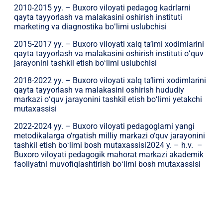
2010-2015 yy. – Buxoro viloyati pedagog kadrlarni
qayta tayyorlash va malakasini oshirish instituti
marketing va diagnostika boʻlimi uslubchisi
2015-2017 yy. – Buxoro viloyati xalq ta’imi xodimlarini
qayta tayyorlash va malakasini oshirish instituti oʻquv
jarayonini tashkil etish boʻlimi uslubchisi
2018-2022 yy. – Buxoro viloyati xalq ta’limi xodimlarini
qayta tayyorlash va malakasini oshirish hududiy
markazi oʻquv jarayonini tashkil etish boʻlimi yetakchi
mutaxassisi
2022-2024 yy. – Buxoro viloyati pedagoglarni yangi
metodikalarga o‘rgatish milliy markazi o‘quv jarayonini
tashkil etish boʻlimi bosh mutaxassisi2024 y. – h.v. –
Buxoro viloyati pedagogik mahorat markazi akademik
faoliyatni muvofiqlashtirish boʻlimi bosh mutaxassisi