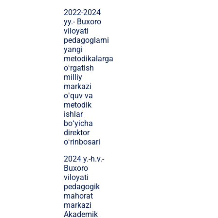
2022-2024
yy.- Buxoro
viloyati
pedagoglarni
yangi
metodikalarga
oʻrgatish
milliy
markazi
oʻquv va
metodik
ishlar
boʻyicha
direktor
oʻrinbosari
2024 y.-h.v.-
Buxoro
viloyati
pedagogik
mahorat
markazi
Akademik