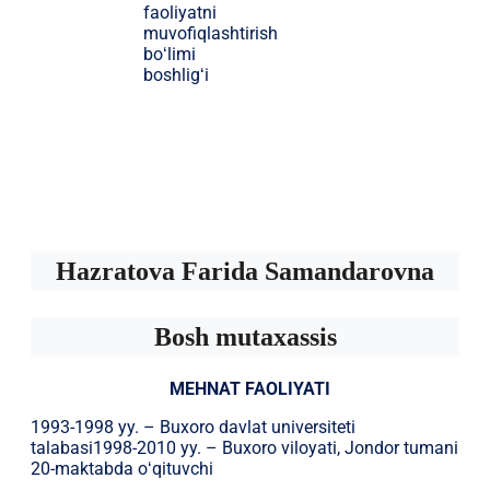
faoliyatni
muvofiqlashtirish
boʻlimi
boshligʻi
Hazratova Farida Samandarovna
Bosh mutaxassis
MEHNAT FAOLIYATI
1993-1998 yy. – Buxoro davlat universiteti
talabasi1998-2010 yy. – Buxoro viloyati, Jondor tumani
20-maktabda oʻqituvchi