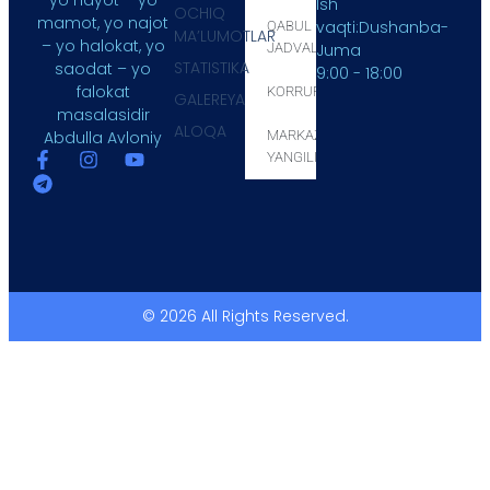
Ish
OCHIQ
mamot, yo najot
vaqti:Dushanba-
QABUL
MA’LUMOTLAR
– yo halokat, yo
JADVALI
Juma
STATISTIKA
saodat – yo
9:00 - 18:00
falokat
KORRUPSIYA
GALEREYA
masalasidir
ALOQA
Abdulla Avloniy
MARKAZ
YANGILIKLARI
© 2026 All Rights Reserved.