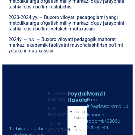
metodikalarga o‘rgatish milliy markazi o‘quv jarayonini
tashkil etish boʻlimi uslubchisi
2023-2024 yy. – Buxoro viloyati pedagoglarni yangi
metodikalarga o‘rgatish milliy markazi o‘quv jarayonini
tashkil etish boʻlimi yetakchi mutaxassis
2024y. – h.v. – Buxoro viloyati pedagogik mahorat
markazi akademik faoliyatni muvofiqlashtirish boʻlimi
yetakchi mutaxassisi
Foydali
Manzil
PEDAGOGIKA
Havola
MARKAZI
Email:
info@buxoromoi.uz
ILMIY
OCHIQ
FAOLIYAT
Ishonch
TANLOV
raqami:+99865
TA’LIM
226-41-44
Tarbiya biz uchun
XIZMATLARI
KONFERENSIYA
yo hayot – yo