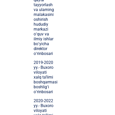
tayyorlash
va ularning
malakasini
oshirish
hududiy
markazi
oʻquv va
ilmiy ishlar
boʻyicha
direktor
oʻrinbosari
2019-2020
yy.- Buxoro
viloyati
xalq ta’limi
boshqarmasi
boshligʻi
oʻrinbosari
2020-2022
yy.- Buxoro
viloyati