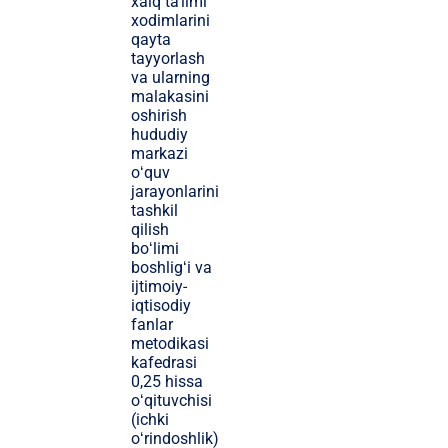
xalq ta’limi
xodimlarini
qayta
tayyorlash
va ularning
malakasini
oshirish
hududiy
markazi
oʻquv
jarayonlarini
tashkil
qilish
boʻlimi
boshligʻi va
ijtimoiy-
iqtisodiy
fanlar
metodikasi
kafedrasi
0,25 hissa
oʻqituvchisi
(ichki
oʻrindoshlik)