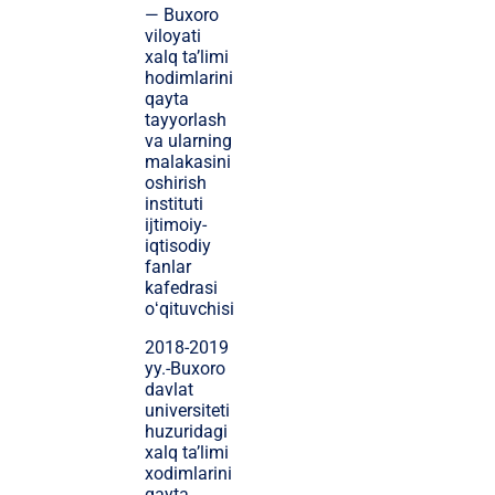
— Buxoro
viloyati
xalq ta’limi
hodimlarini
qayta
tayyorlash
va ularning
malakasini
oshirish
instituti
ijtimoiy-
iqtisodiy
fanlar
kafedrasi
oʻqituvchisi
2018-2019
yy.-Buxoro
davlat
universiteti
huzuridagi
xalq ta’limi
xodimlarini
qayta