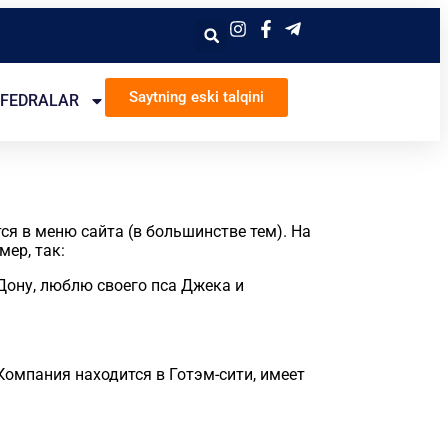
Saytning eski talqini
FEDRALAR
тся в меню сайта (в большинстве тем). На
ер, так:
-Дону, люблю своего пса Джека и
Компания находится в Готэм-сити, имеет