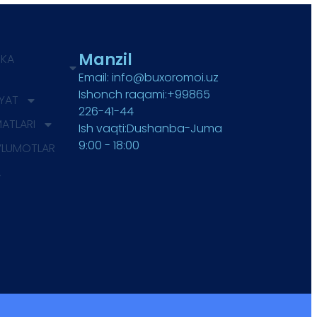
Manzil
IKA
Email: info@buxoromoi.uz
Ishonch raqami:+99865
IYAT
226-41-44
MATLARI
Ish vaqti:Dushanba-Juma
9:00 - 18:00
’LUMOTLAR
A