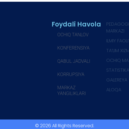
Foydali Havola
PEDAGOG
MARKAZI
OCHIQ TANLOV
ILMIY FAOL
KONFERENSIYA
TA’LIM XIZ
OCHIQ MA
QABUL JADVALI
STATISTIK
KORRUPSIYA
GALEREYA
MARKAZ
ALOQA
YANGILIKLARI
© 2026 All Rights Reserved.