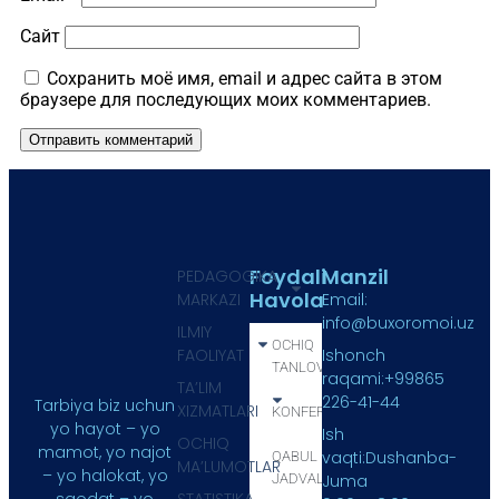
Сайт
Сохранить моё имя, email и адрес сайта в этом
браузере для последующих моих комментариев.
Foydali
Manzil
PEDAGOGIKA
Havola
MARKAZI
Email:
info@buxoromoi.uz
ILMIY
OCHIQ
FAOLIYAT
Ishonch
TANLOV
raqami:+99865
TA’LIM
226-41-44
Tarbiya biz uchun
XIZMATLARI
KONFERENSIYA
yo hayot – yo
Ish
OCHIQ
mamot, yo najot
vaqti:Dushanba-
QABUL
MA’LUMOTLAR
– yo halokat, yo
JADVALI
Juma