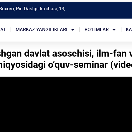
Buxoro, Piri Dastgir ko'chasi, 13,
YAT
MARKAZ YANGILIKLARI
BO’LIMLAR
KA
gan davlat asoschisi, ilm-fan 
iqyosidagi o‘quv-seminar (vide