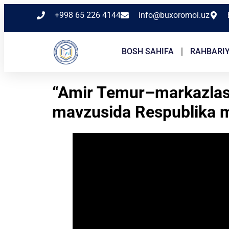
+998 65 226 4144
info@buxoromoi.uz
BOSH SAHIFA
RAHBARI
“Amir Temur–markazlash
mavzusida Respublika m