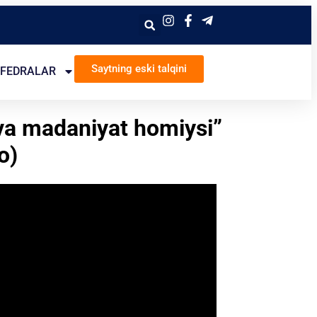
Saytning eski talqini
FEDRALAR
va madaniyat homiysi”
o)