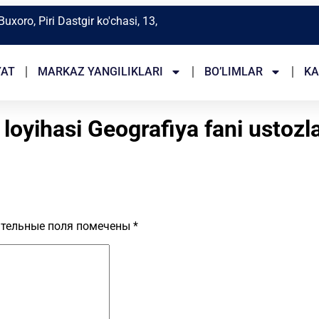
Buxoro, Piri Dastgir ko'chasi, 13,
YAT
MARKAZ YANGILIKLARI
BO’LIMLAR
KA
 loyihasi Geografiya fani ustozl
тельные поля помечены
*