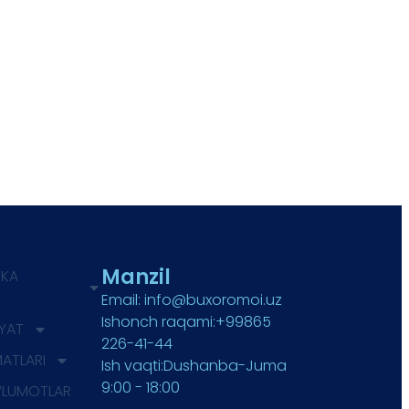
Manzil
IKA
Email: info@buxoromoi.uz
Ishonch raqami:+99865
IYAT
226-41-44
MATLARI
Ish vaqti:Dushanba-Juma
9:00 - 18:00
’LUMOTLAR