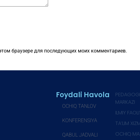
в этом браузере для последующих моих комментариев.
Foydali Havola
PEDAGOG
MARKAZI
OCHIQ TANLOV
ILMIY FAOL
KONFERENSIYA
TA’LIM XIZ
OCHIQ MA
QABUL JADVALI