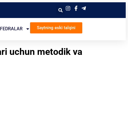
Saytning eski talqini
FEDRALAR
ari uchun metodik va