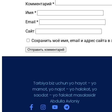
Комментарий
*
Имя
*
Email
*
Сайт
Сохранить моё имя, email и адрес сайта 
Tarbiya biz uchun yo hayot – yo
mamot, yo najot – yo halokat, yo
saodat – yo falokat masalasidir
Abdulla Avloniy