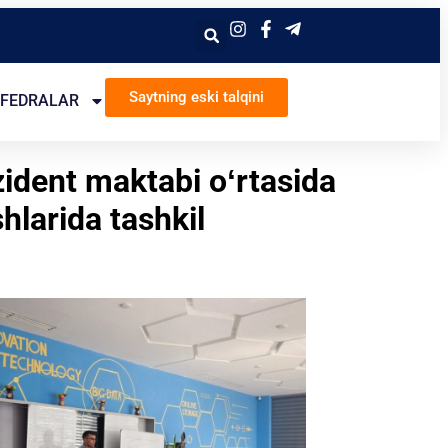
Saytning eski talqini
FEDRALAR
ident maktabi oʻrtasida
larida tashkil