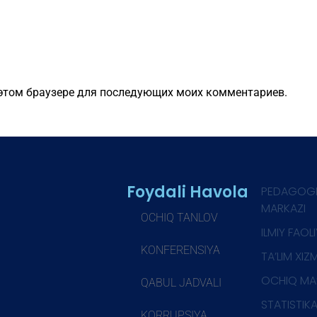
в этом браузере для последующих моих комментариев.
Foydali Havola
PEDAGOG
MARKAZI
OCHIQ TANLOV
ILMIY FAOL
KONFERENSIYA
TA’LIM XIZ
OCHIQ MA
QABUL JADVALI
STATISTIK
KORRUPSIYA