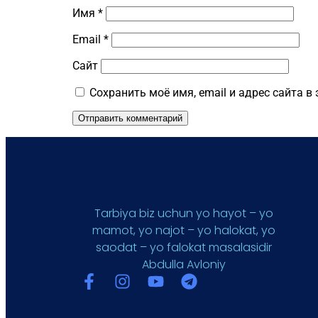
Имя
*
Email
*
Сайт
Сохранить моё имя, email и адрес сайта 
Tarbiya biz uchun yo hayot – yo
mamot, yo najot – yo halokat, yo
saodat – yo falokat masalasidir
Abdulla Avloniy