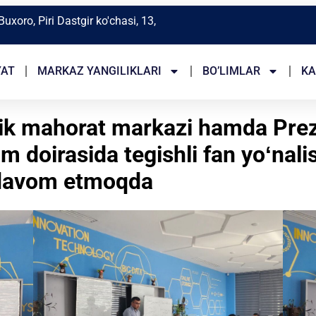
Buxoro, Piri Dastgir ko'chasi, 13,
YAT
MARKAZ YANGILIKLARI
BO’LIMLAR
KA
gik mahorat markazi hamda Prez
oirasida tegishli fan yoʻnalish
r davom etmoqda