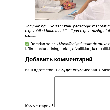
Joriy yilning 11-oktabr kuni pedagogik mahorat ma
oʻquvchilari bilan tashkil etilgan oʻquv mashgʻulo
oldilar.
Darsdan soʻng
«Muvaffaqiyatli ta’limda muvoz
ta’lim dasturlarining turlari, afzalliklari, kamchilik
Добавить комментарий
Ваш адрес email не будет опубликован.
Обяза
Комментарий
*