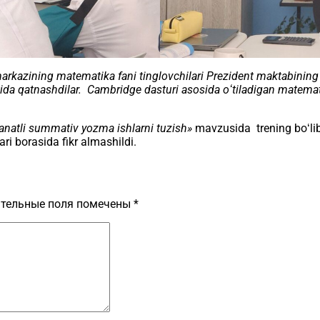
rkazining matematika fani tinglovchilari Prezident maktabining 
tida qatnashdilar. Cambridge dasturi asosida oʻtiladigan matemati
anatli summativ yozma ishlarni tuzish»
mavzusida trening boʻli
lari borasida fikr almashildi.
тельные поля помечены
*