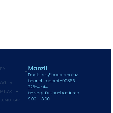
Manzil
IKA
Email: info@buxoromoi.uz
Ishonch raqami:+99865
IYAT
226-41-44
MATLARI
Ish vaqti:Dushanba-Juma
9:00 - 18:00
’LUMOTLAR
A