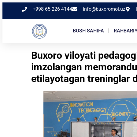
+998 65 226 4144
info@buxoromoi.uz
BOSH SAHIFA
RAHBARI
Buxoro viloyati pedago
imzolangan memorandum d
etilayotagan treningla