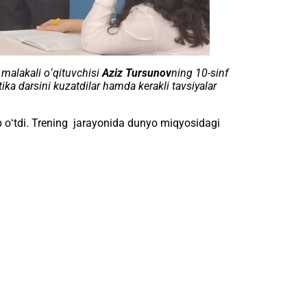
malakali oʻqituvchisi
Aziz Tursunov
ning 10-sinf
ka darsini kuzatdilar hamda kerakli tavsiyalar
b oʻtdi. Trening jarayonida dunyo miqyosidagi