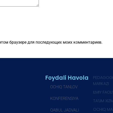
в этом браузере для последующих моих комментариев.
Foydali Havola
PEDAGOG
MARKAZI
OCHIQ TANLOV
ILMIY FAOL
KONFERENSIYA
TA’LIM XIZ
OCHIQ MA
QABUL JADVALI