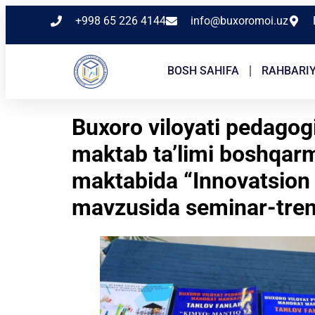
+998 65 226 4144
info@buxoromoi.uz
BOSH SAHIFA
RAHBARI
Buxoro viloyati pedago
maktab ta’limi boshqar
maktabida “Innovatsion t
mavzusida seminar-trenin