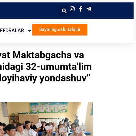
Saytning eski talqini
FEDRALAR
oyat Maktabgacha va
nidagi 32-umumta’lim
a loyihaviy yondashuv”