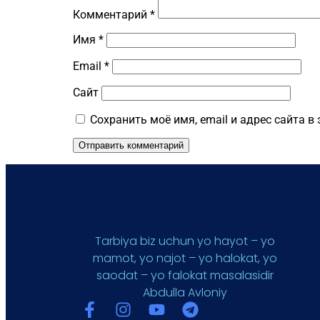
Комментарий
*
Имя
*
Email
*
Сайт
Сохранить моё имя, email и адрес сайта 
Tarbiya biz uchun yo hayot – yo
mamot, yo najot – yo halokat, yo
saodat – yo falokat masalasidir
Abdulla Avloniy