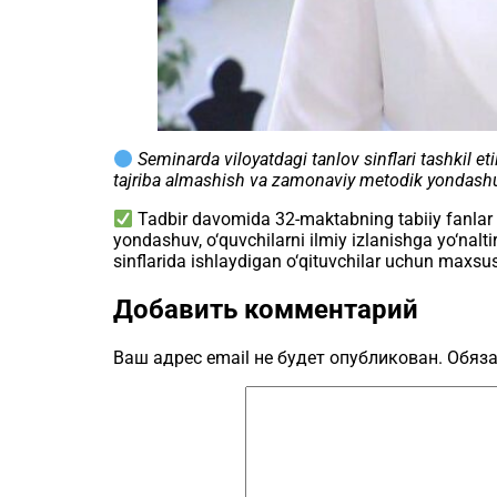
Seminarda viloyatdagi tanlov sinflari tashkil eti
tajriba almashish va zamonaviy metodik yondashuvl
Tadbir davomida 32-maktabning tabiiy fanlar yo‘
yondashuv, o‘quvchilarni ilmiy izlanishga yo‘nalti
sinflarida ishlaydigan o‘qituvchilar uchun maxsu
Добавить комментарий
Ваш адрес email не будет опубликован.
Обяза