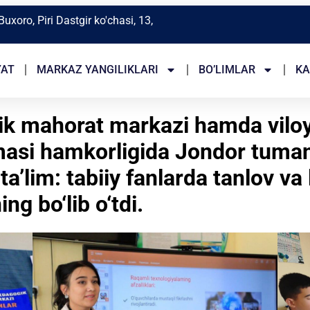
Buxoro, Piri Dastgir ko'chasi, 13,
YAT
MARKAZ YANGILIKLARI
BO’LIMLAR
KA
gik mahorat markazi hamda vil
masi hamkorligida Jondor tuma
a’lim: tabiiy fanlarda tanlov v
g bo‘lib o‘tdi.