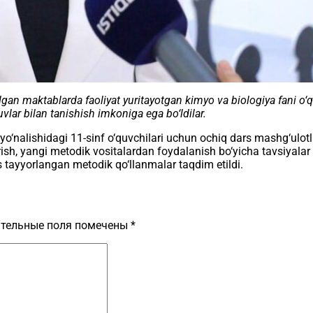
lgan maktablarda faoliyat yuritayotgan kimyo va biologiya fani o‘qit
ar bilan tanishish imkoniga ega bo‘ldilar.
nalishidagi 11-sinf o‘quvchilari uchun ochiq dars mashg‘ulotlari 
rish, yangi metodik vositalardan foydalanish bo‘yicha tavsiyalar 
s tayyorlangan metodik qo‘llanmalar taqdim etildi.
тельные поля помечены
*