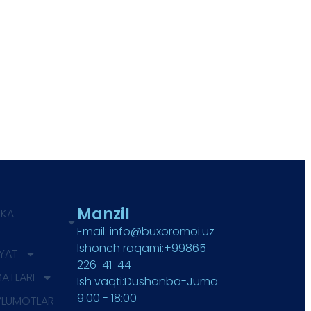
Manzil
IKA
Email: info@buxoromoi.uz
Ishonch raqami:+99865
IYAT
226-41-44
MATLARI
Ish vaqti:Dushanba-Juma
9:00 - 18:00
’LUMOTLAR