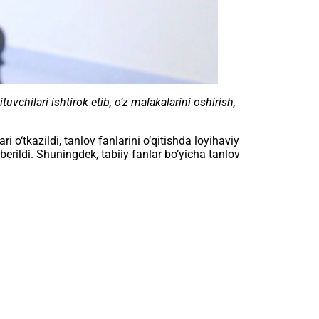
uvchilari ishtirok etib, o‘z malakalarini oshirish,
o‘tkazildi, tanlov fanlarini o‘qitishda loyihaviy
berildi. Shuningdek, tabiiy fanlar bo‘yicha tanlov