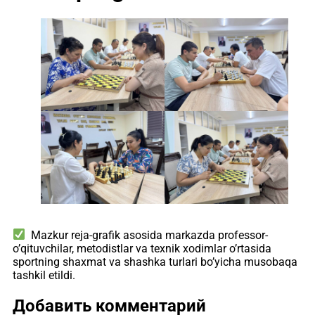
Mazkur reja-grafik asosida markazda professor-
o’qituvchilar, metodistlar va texnik xodimlar o’rtasida
sportning shaxmat va shashka turlari bo’yicha musobaqa
tashkil etildi.
Добавить комментарий