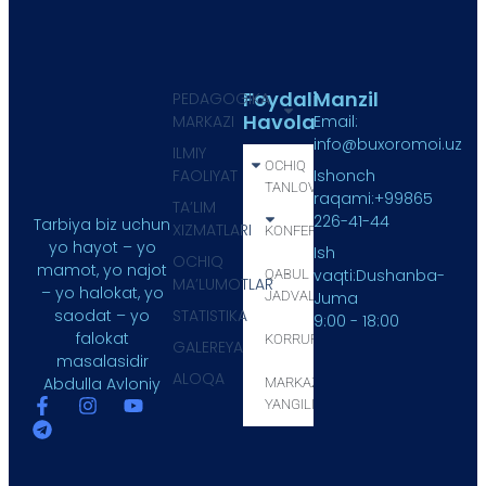
Foydali
Manzil
PEDAGOGIKA
Havola
MARKAZI
Email:
info@buxoromoi.uz
ILMIY
OCHIQ
FAOLIYAT
Ishonch
TANLOV
raqami:+99865
TA’LIM
226-41-44
Tarbiya biz uchun
XIZMATLARI
KONFERENSIYA
yo hayot – yo
Ish
OCHIQ
mamot, yo najot
vaqti:Dushanba-
QABUL
MA’LUMOTLAR
– yo halokat, yo
JADVALI
Juma
STATISTIKA
saodat – yo
9:00 - 18:00
falokat
KORRUPSIYA
GALEREYA
masalasidir
ALOQA
Abdulla Avloniy
MARKAZ
YANGILIKLARI