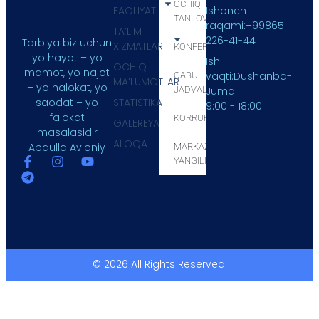
OCHIQ
FAOLIYAT
Ishonch
TANLOV
raqami:+99865
TA’LIM
226-41-44
Tarbiya biz uchun
XIZMATLARI
KONFERENSIYA
yo hayot – yo
Ish
OCHIQ
mamot, yo najot
vaqti:Dushanba-
QABUL
MA’LUMOTLAR
– yo halokat, yo
JADVALI
Juma
STATISTIKA
saodat – yo
9:00 - 18:00
falokat
KORRUPSIYA
GALEREYA
masalasidir
ALOQA
Abdulla Avloniy
MARKAZ
YANGILIKLARI
© 2026 All Rights Reserved.