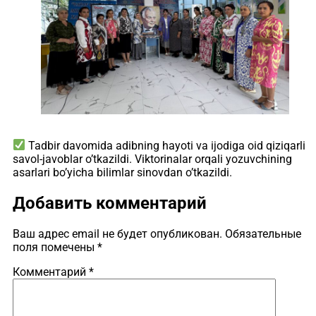
Tadbir davomida adibning hayoti va ijodiga oid qiziqarli
savol-javoblar o’tkazildi. Viktorinalar orqali yozuvchining
asarlari bo’yicha bilimlar sinovdan o’tkazildi.
Добавить комментарий
Ваш адрес email не будет опубликован.
Обязательные
поля помечены
*
Комментарий
*