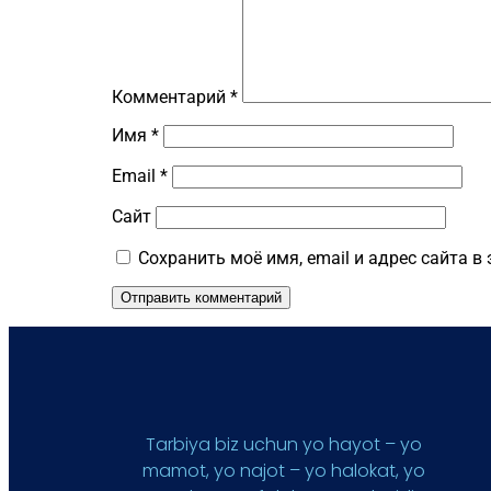
Комментарий
*
Имя
*
Email
*
Сайт
Сохранить моё имя, email и адрес сайта 
Tarbiya biz uchun yo hayot – yo
mamot, yo najot – yo halokat, yo