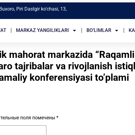
Buxoro, Piri Dastgir ko'chasi, 13,
YAT
MARKAZ YANGILIKLARI
BO’LIMLAR
KA
ik mahorat markazida “Raqamli t
aro tajribalar va rivojlanish isti
amaliy konferensiyasi to’plami
тельные поля помечены
*