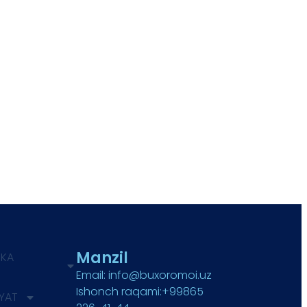
Manzil
IKA
Email: info@buxoromoi.uz
Ishonch raqami:+99865
IYAT