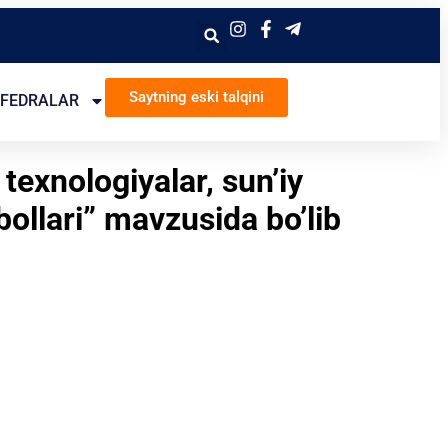
Saytning eski talqini
FEDRALAR
exnologiyalar, sun’iy
qbollari” mavzusida bo’lib