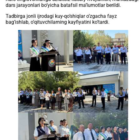
dars jarayonlari bo’yicha batafsil ma’lumotlar berildi.
Tadbirga jonli ijrodagi kuy-qo’shiqlar o’zgacha fayz
bag’ishlab, o’qituvchilarning kayfiyatini ko’tardi.