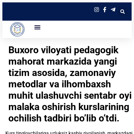
Buxoro viloyati pedagogik
mahorat markazida yangi
tizim asosida, zamonaviy
metodlar va ilhombaxsh
muhit ulashuvchi sentabr oyi
malaka oshirish kurslarining
ochilish tadbiri bo’lib o’tdi.
Kurs tinglovchilariga uzluksiz kasbiy rivojlanish, markazdagi