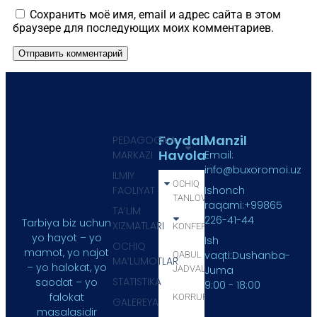
Сохранить моё имя, email и адрес сайта в этом
браузере для последующих моих комментариев.
Foydali
Manzil
PEDAGOGIKA
Havola
MARKAZI
Email:
info@buxoromoi.uz
ILMIY
OCHIQ
FAOLIYAT
Ishonch
TANLOV
raqami:+99865
TA’LIM
226-41-44
Tarbiya biz uchun
XIZMATLARI
KONFERENSIYA
yo hayot – yo
Ish
OCHIQ
mamot, yo najot
vaqti:Dushanba-
QABUL
MA’LUMOTLAR
– yo halokat, yo
JADVALI
Juma
STATISTIKA
saodat – yo
9:00 - 18:00
falokat
KORRUPSIYA
GALEREYA
masalasidir