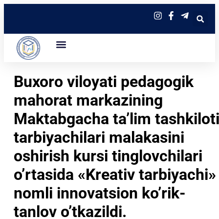
Buxoro viloyati pedagogik
mahorat markazining
Maktabgacha ta’lim tashkilot
tarbiyachilari malakasini
oshirish kursi tinglovchilari
o’rtasida «Kreativ tarbiyachi»
nomli innovatsion ko’rik-
tanlov o’tkazildi.