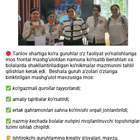
Tanlov shartiga ko’ra guruhlar o’z faoliyat yo’nalishlariga
mos frontal mashg’ulotdan namuna ko’rsatib berishlari va
bolalarda shakllantiriladigan ko’nikmalar mazmunini tahlil
qilishlari kerak edi. Beshala guruh a’zolari o’zlariga
biriktirilgan mashg’ulot mavzusiga mos:
ko’rgazmali qurollar tayyorlandi;
amaliy tajribalar ko’rsatildi;
ertak qahramonlari sahna ko’rinishi orqali jonlantirildi;
nazmiy kechada bolalar nutqini rivojlantiruvchi topshiriqlar
tizimi ishlab chiqildi
.
Ishtirokchi guruhlarning kreativ g’oyalari, mavzu