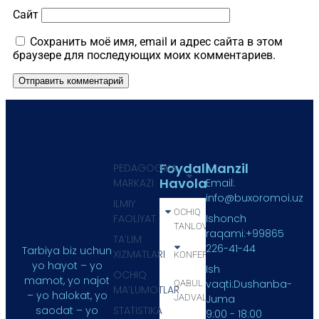
Сайт
Сохранить моё имя, email и адрес сайта в этом
браузере для последующих моих комментариев.
Foydali
Manzil
PEDAGOGIKA
Havola
MARKAZI
Email:
info@buxoromoi.uz
ILMIY
OCHIQ
FAOLIYAT
Ishonch
TANLOV
raqami:+99865
TA’LIM
226-41-44
Tarbiya biz uchun
XIZMATLARI
KONFERENSIYA
yo hayot – yo
Ish
OCHIQ
mamot, yo najot
vaqti:Dushanba-
QABUL
MA’LUMOTLAR
– yo halokat, yo
JADVALI
Juma
STATISTIKA
saodat – yo
9:00 - 18:00