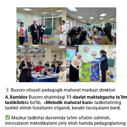
🖇 Buxoro viloyati pedagogik mahorat markazi direktori
A.Xamidov
Buxoro shahridagi
11-davlat maktabgacha ta’li
tashkiloti
da bo’lib,
«Metodik mahorat kuni»
tadbirlarining
tashkil etilish holatlarini o’rgandi, kerakli tavsiyalarni berdi.
Mazkur tadbirlar davomida ta’lim sifatini oshirish,
innovatsion metodikalarni joriy etish hamda pedagoglarning