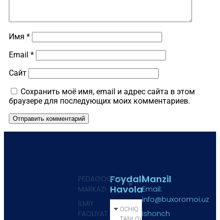
Имя
*
Email
*
Сайт
Сохранить моё имя, email и адрес сайта в этом
браузере для последующих моих комментариев.
Foydali
Manzil
PEDAGOGIKA
Havola
MARKAZI
Email:
info@buxoromoi.uz
ILMIY
OCHIQ
FAOLIYAT
Ishonch
TANLOV