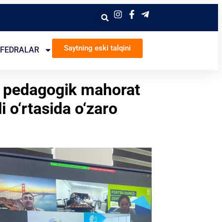
Saytning eski talqini
FEDRALAR
ti pedagogik mahorat
i o‘rtasida o‘zaro