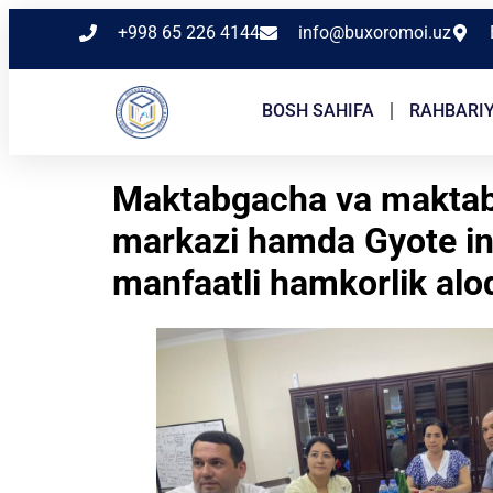
+998 65 226 4144
info@buxoromoi.uz
BOSH SAHIFA
RAHBARI
Maktabgacha va maktab t
markazi hamda Gyote inst
manfaatli hamkorlik aloq