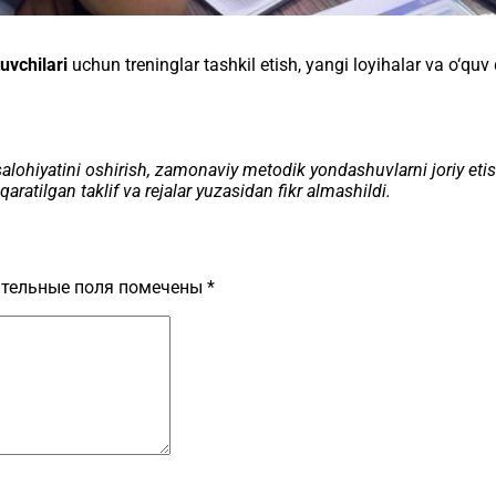
tuvchilari
uchun treninglar tashkil etish, yangi loyihalar va o‘q
hiyatini oshirish, zamonaviy metodik yondashuvlarni joriy etish, i
qaratilgan taklif va rejalar yuzasidan fikr almashildi.
тельные поля помечены
*