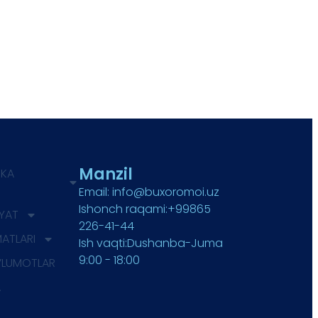
Manzil
IKA
Email: info@buxoromoi.uz
Ishonch raqami:+99865
IYAT
226-41-44
MATLARI
Ish vaqti:Dushanba-Juma
9:00 - 18:00
’LUMOTLAR
A