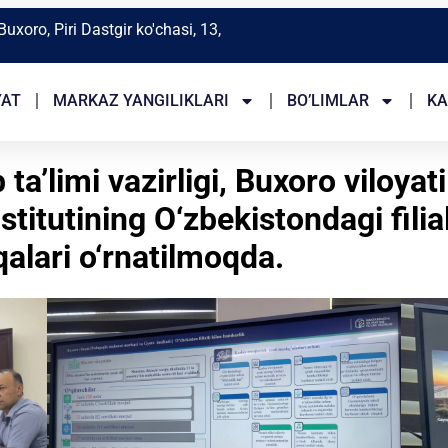
Buxoro, Piri Dastgir ko'chasi, 13,
YAT
MARKAZ YANGILIKLARI
BO’LIMLAR
KA
a’limi vazirligi, Buxoro viloya
itutining O‘zbekistondagi filial
alari o‘rnatilmoqda.