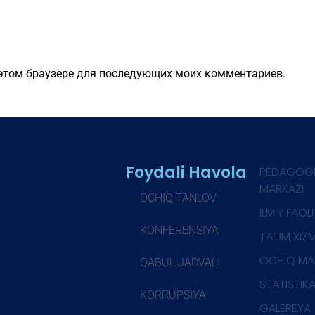
в этом браузере для последующих моих комментариев.
Foydali Havola
PEDAGOG
MARKAZI
OCHIQ TANLOV
ILMIY FAOL
KONFERENSIYA
TA’LIM XIZ
OCHIQ MA
QABUL JADVALI
STATISTIK
KORRUPSIYA
GALEREYA