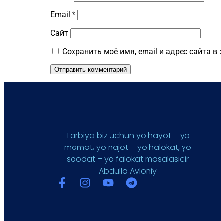
Email
*
Сайт
Сохранить моё имя, email и адрес сайта 
Tarbiya biz uchun yo hayot – yo
mamot, yo najot – yo halokat, yo
saodat – yo falokat masalasidir
Abdulla Avloniy