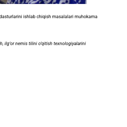
uv dasturlarini ishlab chiqish masalalari muhokama
lg‘or nemis tilini o‘qitish texnologiyalarini