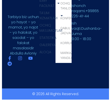
ILMIY
OCHIQ
FAOLIYAT
Ishonch
TANLOV
raqami:+99865
TA’LIM
226-41-44
Tarbiya biz uchun
XIZMATLARI
KONFERENSIYA
yo hayot – yo
Ish
OCHIQ
mamot, yo najot
vaqti:Dushanba-
QABUL
MA’LUMOTLAR
– yo halokat, yo
JADVALI
Juma
STATISTIKA
saodat – yo
9:00 - 18:00
falokat
KORRUPSIYA
GALEREYA
masalasidir
ALOQA
Abdulla Avloniy
MARKAZ
YANGILIKLARI
© 2026 All Rights Reserved.