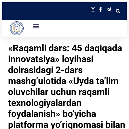
«Raqamli dars: 45 daqiqada
innovatsiya» loyihasi
doirasidagi 2-dars
mashg’ulotida «Uyda ta’lim
oluvchilar uchun raqamli
texnologiyalardan
foydalanish» bo’yicha
platforma yo’riqnomasi bilan