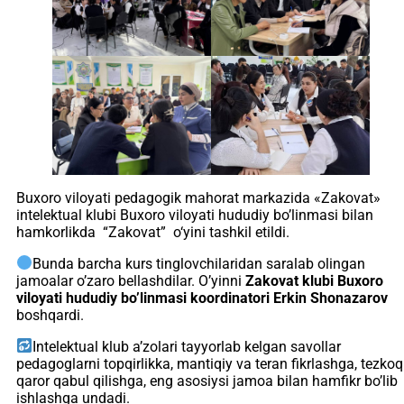
Buxoro viloyati pedagogik mahorat markazida «Zakovat»
intelektual klubi Buxoro viloyati hududiy bo’linmasi bilan
hamkorlikda “Zakovat” o‘yini tashkil etildi.
Bunda barcha kurs tinglovchilaridan saralab olingan
jamoalar o’zaro bellashdilar. O’yinni
Zakovat klubi Buxoro
viloyati hududiy bo’linmasi koordinatori Erkin Shonazarov
boshqardi.
Intelektual klub a’zolari tayyorlab kelgan savollar
pedagoglarni topqirlikka, mantiqiy va teran fikrlashga, tezkoq
qaror qabul qilishga, eng asosiysi jamoa bilan hamfikr bo’lib
ishlashga undadi.