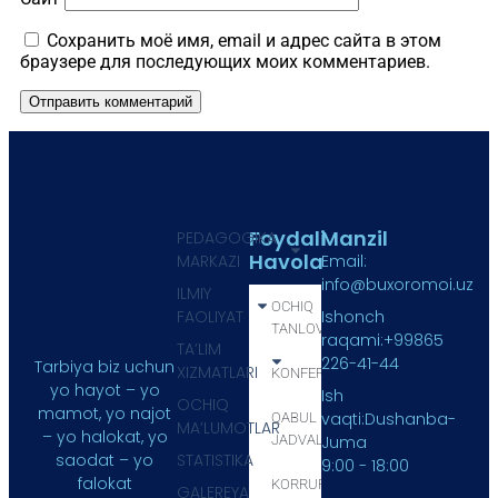
Сохранить моё имя, email и адрес сайта в этом
браузере для последующих моих комментариев.
Foydali
Manzil
PEDAGOGIKA
Havola
MARKAZI
Email:
info@buxoromoi.uz
ILMIY
OCHIQ
FAOLIYAT
Ishonch
TANLOV
raqami:+99865
TA’LIM
226-41-44
Tarbiya biz uchun
XIZMATLARI
KONFERENSIYA
yo hayot – yo
Ish
OCHIQ
mamot, yo najot
vaqti:Dushanba-
QABUL
MA’LUMOTLAR
– yo halokat, yo
JADVALI
Juma
STATISTIKA
saodat – yo
9:00 - 18:00
falokat
KORRUPSIYA
GALEREYA